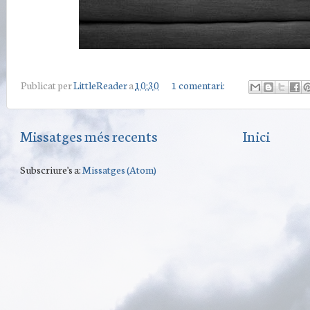
Publicat per
LittleReader
a
10:30
1 comentari:
Missatges més recents
Inici
Subscriure's a:
Missatges (Atom)