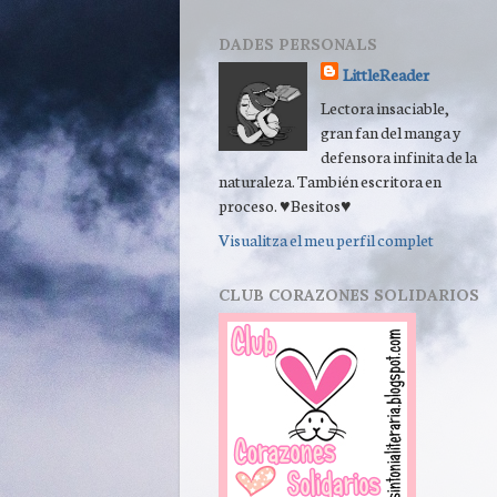
DADES PERSONALS
LittleReader
Lectora insaciable,
gran fan del manga y
defensora infinita de la
naturaleza. También escritora en
proceso. ♥Besitos♥
Visualitza el meu perfil complet
CLUB CORAZONES SOLIDARIOS