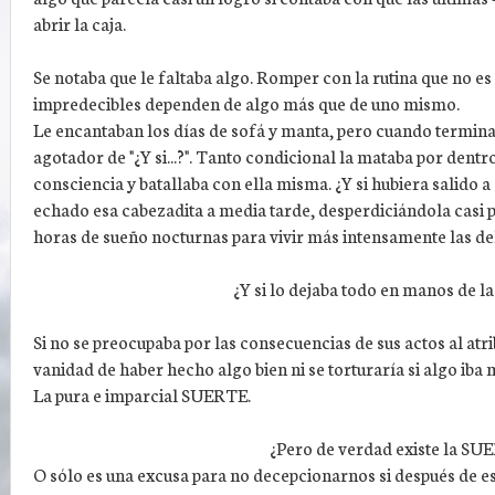
abrir la caja.
Se notaba que le faltaba algo. Romper con la rutina que no es 
impredecibles dependen de algo más que de uno mismo.
Le encantaban los días de sofá y manta, pero cuando termina
agotador de "¿Y si...?". Tanto condicional la mataba por dentro
consciencia y batallaba con ella misma. ¿Y si hubiera salido a
echado esa cabezadita a media tarde, desperdiciándola casi p
horas de sueño nocturnas para vivir más intensamente las del d
¿Y si lo dejaba todo en manos de 
Si no se preocupaba por las consecuencias de sus actos al atr
vanidad de haber hecho algo bien ni se torturaría si algo iba
La pura e imparcial SUERTE.
¿Pero de verdad existe la SU
O sólo es una excusa para no decepcionarnos si después de 