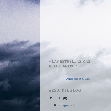
* LAS ESTRELLAS MÁS
RELUCIENTES *
Quiero esto en mi Blog!
ARXIU DEL BLOG
2018
(8)
▼
d’agost
(1)
►