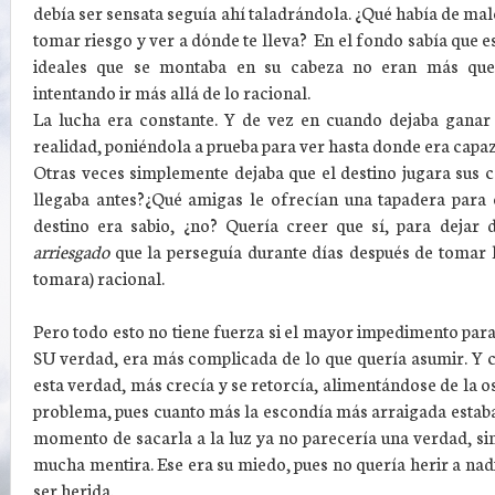
debía ser sensata seguía ahí taladrándola. ¿Qué había de mal
tomar riesgo y ver a dónde te lleva? En el fondo sabía que e
ideales que se montaba en su cabeza no eran más que 
intentando ir más allá de lo racional.
La lucha era constante. Y de vez en cuando dejaba ganar 
realidad, poniéndola a prueba para ver hasta donde era capa
Otras veces simplemente dejaba que el destino jugara sus ca
llegaba antes?¿Qué amigas le ofrecían una tapadera para 
destino era sabio, ¿no? Quería creer que sí, para dejar 
arriesgado
que la perseguía durante días después de tomar l
tomara) racional.
Pero todo esto no tiene fuerza si el mayor impedimento para 
SU verdad, era más complicada de lo que quería asumir. Y
esta verdad, más crecía y se retorcía, alimentándose de la os
problema, pues cuanto más la escondía más arraigada estaba 
momento de sacarla a la luz ya no parecería una verdad, s
mucha mentira. Ese era su miedo, pues no quería herir a na
ser herida.