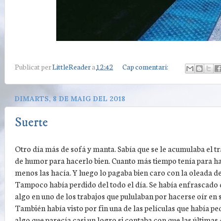
Publicat per
LittleReader
a
12:42
Cap comentari:
DIMARTS, 8 DE MAIG DEL 2018
Suerte
Otro día más de sofá y manta. Sabía que se le acumulaba el tr
de humor para hacerlo bien. Cuanto más tiempo tenía para h
menos las hacía. Y luego lo pagaba bien caro con la oleada de
Tampoco había perdido del todo el día. Se había enfrascado 
algo en uno de los trabajos que pululaban por hacerse oír en 
También había visto por fin una de las películas que había pe
algo que parecía casi un logro si contaba con que las últimas 