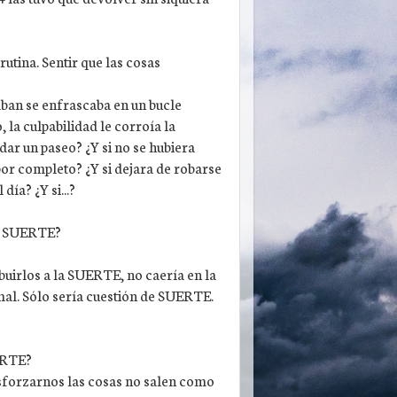
rutina. Sentir que las cosas
ban se enfrascaba en un bucle
, la culpabilidad le corroía la
 dar un paseo? ¿Y si no se hubiera
or completo? ¿Y si dejara de robarse
ía? ¿Y si...?
la SUERTE?
ibuirlos a la SUERTE, no caería en la
 mal. Sólo sería cuestión de SUERTE.
ERTE?
esforzarnos las cosas no salen como